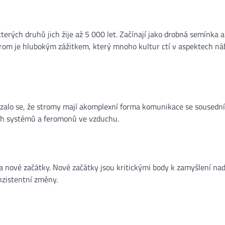
terých druhů jich žije až 5 000 let. Začínají jako drobná semínka 
trom je hlubokým zážitkem, který mnoho kultur ctí v aspektech ná
zalo se, že stromy mají akomplexní forma komunikace se sousedn
ch systémů a feromonů ve vzduchu.
 a nové začátky. Nové začátky jsou kritickými body k zamyšlení na
nzistentní změny.