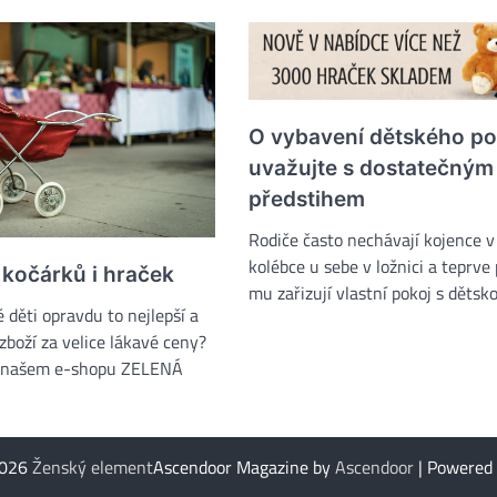
O vybavení dětského po
uvažujte s dostatečným
předstihem
Rodiče často nechávají kojence v
kolébce u sebe v ložnici a teprve 
 kočárků i hraček
mu zařizují vlastní pokoj s děts
 děti opravdu to nejlepší a
 zboží za velice lákavé ceny?
 našem e-shopu ZELENÁ
2026
Ženský element
Ascendoor Magazine by
Ascendoor
| Powered