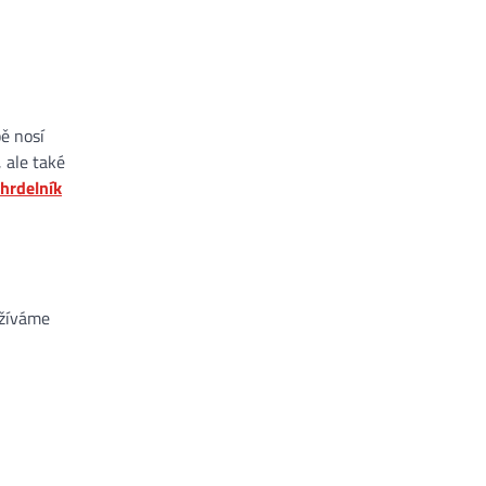
bě nosí
 ale také
hrdelník
užíváme