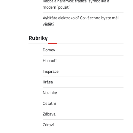
Kabbala náramky: tradice, symbolika a
moderní použití
Vybíráte elektrokolo? Co všechno byste měli
vědět?
Rubriky
Domov
Hubnutí
Inspirace
Krása
Novinky
Ostatní
Zábava
Zdraví