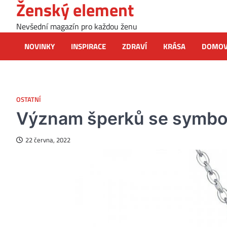
Ženský element
Skip
to
Nevšední magazín pro každou ženu
content
NOVINKY
INSPIRACE
ZDRAVÍ
KRÁSA
DOMO
OSTATNÍ
Význam šperků se symbo
22 června, 2022