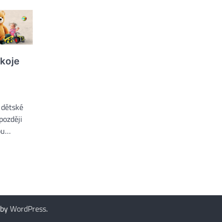
koje
 dětské
později
kou…
 by
WordPress
.