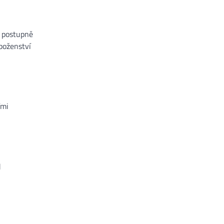
a postupně
boženství
ími
d