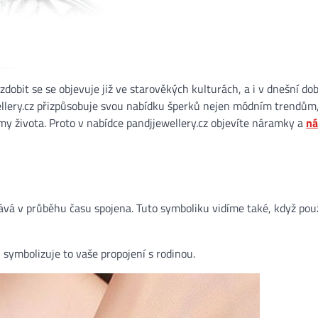
 zdobit se se objevuje již ve starověkých kulturách, a i v dnešní do
ellery.cz přizpůsobuje svou nabídku šperků nejen módním trendům,
y života. Proto v nabídce pandjjewellery.cz objevíte náramky a
ná
tává v průběhu času spojena. Tuto symboliku vidíme také, když po
, symbolizuje to vaše propojení s rodinou.