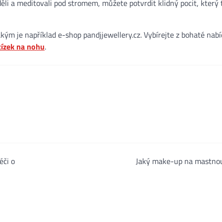
ěli a meditovali pod stromem, můžete potvrdit klidný pocit, který 
kým je například e-shop pandjjewellery.cz. Vybírejte z bohaté nab
ízek na nohu
.
éči o
Jaký make-up na mastnou