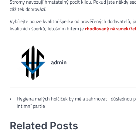
Stromy navozují hmatatelný pocit klidu. Pokud jste někdy sed
zážitek doprovází.
Vybírejte pouze kvalitní šperky od prověřených dodavatelů, ja
kvalitních šperků, letošním hitem je
rhodiovaný náramek/řet
admin
Navigace
⟵
Hygiena malých holčiček by měla zahrnovat i důslednou p
intimní partie
pro
příspěvek
Related Posts