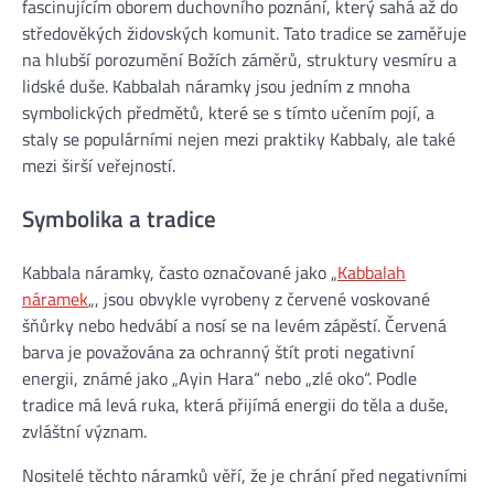
fascinujícím oborem duchovního poznání, který sahá až do
středověkých židovských komunit. Tato tradice se zaměřuje
na hlubší porozumění Božích záměrů, struktury vesmíru a
lidské duše. Kabbalah náramky jsou jedním z mnoha
symbolických předmětů, které se s tímto učením pojí, a
staly se populárními nejen mezi praktiky Kabbaly, ale také
mezi širší veřejností.
Symbolika a tradice
Kabbala náramky, často označované jako „
Kabbalah
náramek
„, jsou obvykle vyrobeny z červené voskované
šňůrky nebo hedvábí a nosí se na levém zápěstí. Červená
barva je považována za ochranný štít proti negativní
energii, známé jako „Ayin Hara“ nebo „zlé oko“. Podle
tradice má levá ruka, která přijímá energii do těla a duše,
zvláštní význam.
Nositelé těchto náramků věří, že je chrání před negativními