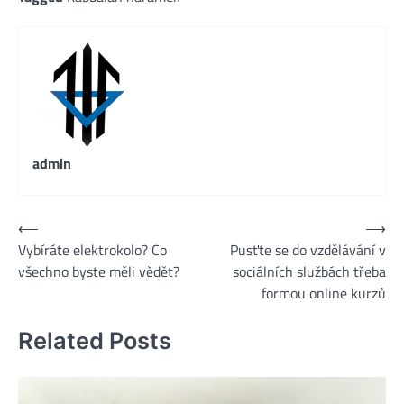
admin
Navigace
⟵
⟶
Vybíráte elektrokolo? Co
Pusťte se do vzdělávání v
pro
všechno byste měli vědět?
sociálních službách třeba
příspěvek
formou online kurzů
Related Posts