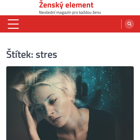
Ženský element
Skip
to
Nevšední magazín pro každou ženu
content
Štítek:
stres