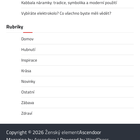
Kabbala náramky: tradice, symbolika a moderní použití
Vybíráte elektrokolo? Co všechno byste měli vědět?
Rubriky
Domov
Hubnutí
Inspirace
Krása
Novinky
Ostatní
Zábava
Zdraví
Copyright © 2026
Ženský element
Ascendoor
Magazine by
Ascendoor
| Powered by
WordPress
.