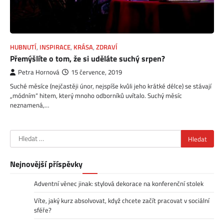
HUBNUTÍ
,
INSPIRACE
,
KRÁSA
,
ZDRAVÍ
Přemýšlíte o tom, že si uděláte suchý srpen?
Petra Hornová
15 července, 2019
Suché měsíce (nejčastěji únor, nejspíše kvůli jeho krátké délce) se stávají
„módním“ hitem, který mnoho odborníků uvítalo. Suchý měsíc
neznamená,…
Vyhledávání
Nejnovější příspěvky
Adventní věnec jinak: stylová dekorace na konferenční stolek
Víte, jaký kurz absolvovat, když chcete začít pracovat v sociální
sféře?