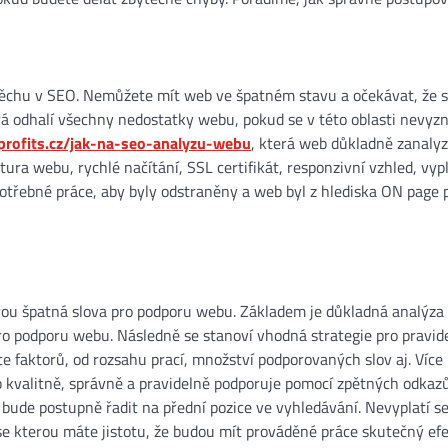
pěchu v SEO. Nemůžete mít web ve špatném stavu a očekávat, že 
rá odhalí všechny nedostatky webu, pokud se v této oblasti nevyzn
profits.cz/jak-na-seo-analyzu-webu
, která web důkladně zanalyz
ura webu, rychlé načítání, SSL certifikát, responzivní vzhled, vy
potřebné práce, aby byly odstraněny a web byl z hlediska ON page 
erou špatná slova pro podporu webu. Základem je důkladná analýza
ší pro podporu webu. Následně se stanoví vhodná strategie pro pravid
 faktorů, od rozsahu prací, množství podporovaných slov aj. Více
b kvalitně, správně a pravidelně podporuje pomocí zpětných odkaz
 bude postupně řadit na přední pozice ve vyhledávání. Nevyplatí se
se kterou máte jistotu, že budou mít prováděné práce skutečný efe