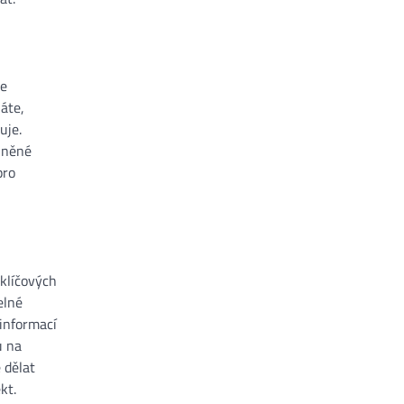
se
áte,
uje.
plněné
pro
 klíčových
elné
 informací
ů na
 dělat
kt.