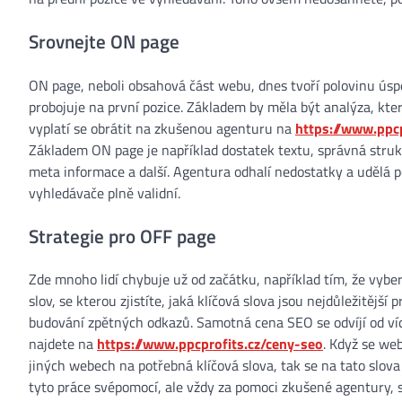
Srovnejte ON page
ON page, neboli obsahová část webu, dnes tvoří polovinu ús
probojuje na první pozice. Základem by měla být analýza, kte
vyplatí se obrátit na zkušenou agenturu na
https://www.ppc
Základem ON page je například dostatek textu, správná strukt
meta informace a další. Agentura odhalí nedostatky a udělá 
vyhledávače plně validní.
Strategie pro OFF page
Zde mnoho lidí chybuje už od začátku, například tím, že vyb
slov, se kterou zjistíte, jaká klíčová slova jsou nejdůležitěj
budování zpětných odkazů. Samotná cena SEO se odvíjí od více
najdete na
https://www.ppcprofits.cz/ceny-seo
. Když se we
jiných webech na potřebná klíčová slova, tak se na tato slova
tyto práce svépomocí, ale vždy za pomoci zkušené agentury, 