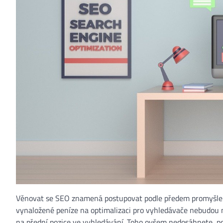
Věnovat se SEO znamená postupovat podle předem promyšlen
vynaložené peníze na optimalizaci pro vyhledávače nebudou mí
na přední pozice ve vyhledávání. Toho ovšem nedosáhnete, po