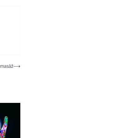
u masáž
⟶