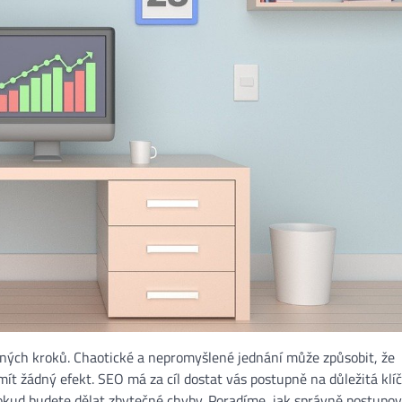
ých kroků. Chaotické a nepromyšlené jednání může způsobit, že
t žádný efekt. SEO má za cíl dostat vás postupně na důležitá klí
kud budete dělat zbytečné chyby. Poradíme, jak správně postupov