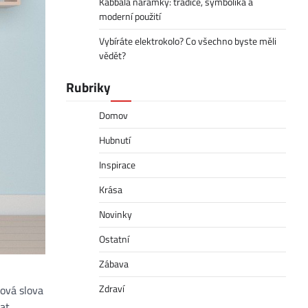
Kabbala náramky: tradice, symbolika a
moderní použití
Vybíráte elektrokolo? Co všechno byste měli
vědět?
Rubriky
Domov
Hubnutí
Inspirace
Krása
Novinky
Ostatní
Zábava
Zdraví
čová slova
at.