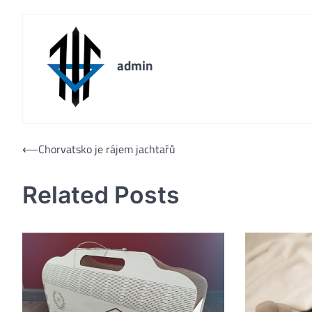
admin
Navigace
⟵
Chorvatsko je rájem jachtařů
pro
Related Posts
příspěvek