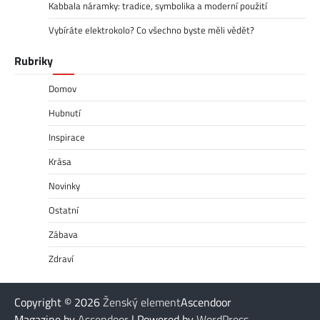
Kabbala náramky: tradice, symbolika a moderní použití
Vybíráte elektrokolo? Co všechno byste měli vědět?
Rubriky
Domov
Hubnutí
Inspirace
Krása
Novinky
Ostatní
Zábava
Zdraví
Copyright © 2026
Ženský element
Ascendoor
Magazine by
Ascendoor
| Powered by
WordPress
.