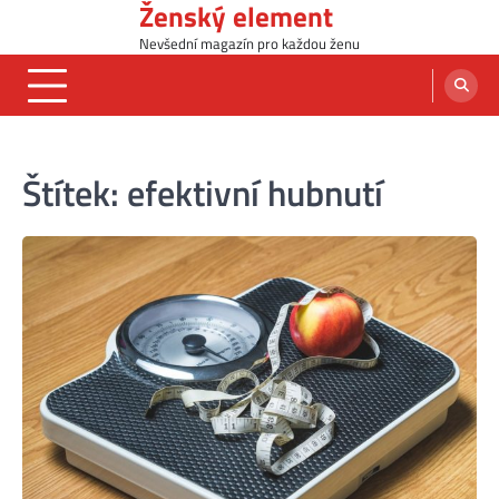
Ženský element
Skip
to
Nevšední magazín pro každou ženu
content
Štítek:
efektivní hubnutí