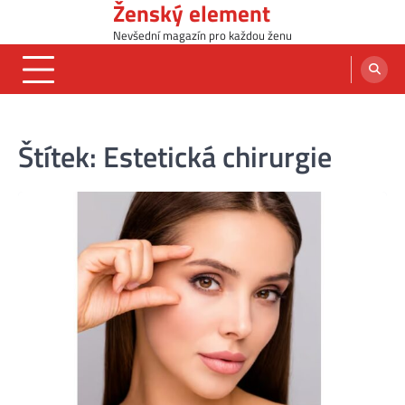
Ženský element
Skip
to
Nevšední magazín pro každou ženu
content
Štítek:
Estetická chirurgie