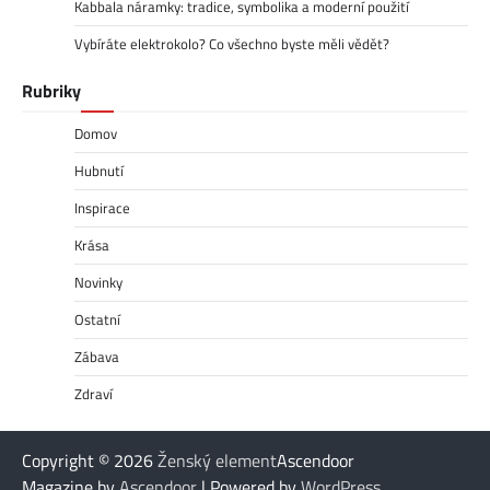
Kabbala náramky: tradice, symbolika a moderní použití
Vybíráte elektrokolo? Co všechno byste měli vědět?
Rubriky
Domov
Hubnutí
Inspirace
Krása
Novinky
Ostatní
Zábava
Zdraví
Copyright © 2026
Ženský element
Ascendoor
Magazine by
Ascendoor
| Powered by
WordPress
.