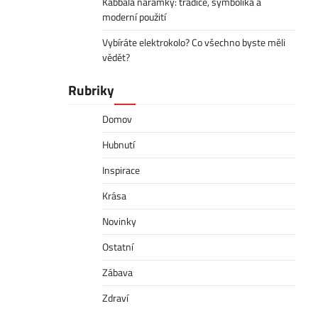
Kabbala náramky: tradice, symbolika a
moderní použití
Vybíráte elektrokolo? Co všechno byste měli
vědět?
Rubriky
Domov
Hubnutí
Inspirace
Krása
Novinky
Ostatní
Zábava
Zdraví