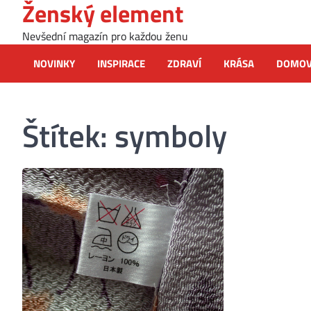
Ženský element
Skip
to
Nevšední magazín pro každou ženu
content
NOVINKY
INSPIRACE
ZDRAVÍ
KRÁSA
DOMO
Štítek:
symboly